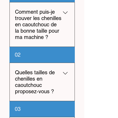
Comment puis-je
trouver les chenilles
en caoutchouc de
la bonne taille pour
ma machine ?
Pour déterminer la taille
02
correcte des chenilles en
caoutchouc pour votre
machine, veuillez mesurer la
Quelles tailles de
largeur et l'espacement des
chenilles en
maillons des chenilles en
caoutchouc
caoutchouc réelles. Cette
proposez-vous ?
mesure est généralement
donnée en millimètres.
Nous proposons différentes
03
Comparez la largeur
tailles de chenilles en
mesurée avec les