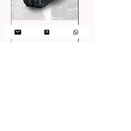
Gummiraupe 230x72x56
Gummiraupe 230x72x
OEM Qualität
OEM Qualität
Prix
Prix
448,00 CHF
455,00 CHF
Hors TVA
|
zzgl. Versandkosten
Hors TVA
FAQ
Accéder au centre d'aide