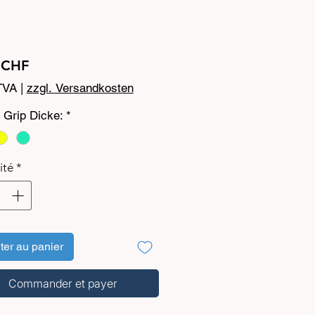
Prix
 CHF
TVA
|
zzgl. Versandkosten
 Grip Dicke:
*
ité
*
ter au panier
Commander et payer