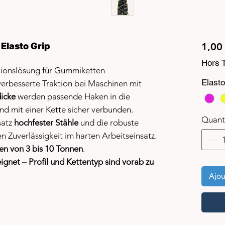
Elasto Grip
1,00
Hors 
tionslösung für Gummiketten
Elasto
 verbesserte Traktion bei Maschinen mit
icke
werden passende Haken in die
und mit einer Kette sicher verbunden.
Quant
satz
hochfester Stähle
und die robuste
 Zuverlässigkeit im harten Arbeitseinsatz.
n von 3 bis 10 Tonnen
.
gnet – Profil und Kettentyp sind vorab zu
Ajou