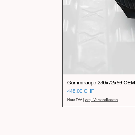
Gummiraupe 230x72x56 OEM 
Prix
448,00 CHF
Hors TVA
|
zzgl. Versandkosten