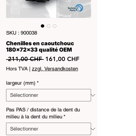
SKU : 900038
Chenilles en caoutchouc
180x72x33 qualité OEM
Prix
Prix
 211,00 CHF 
161,00 CHF
original
promotionnel
Hors TVA
|
zzgl. Versandkosten
largeur (mm)
*
Pas PAS / distance de la dent du
milieu à la dent du milieu
*