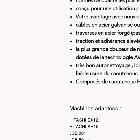
normes de qualité les plus é
conçu pour une utilisation 
Votre avantage avec nous des
câbles en acier galvanisé ou
traverses en acier forgé (pa
traction et adhérence élevé
la plus grande douceur de 
dotées de la technologie A
très bon autonettoyage
, l
faible usure du caoutchouc
Composés de caoutchouc H
Machines adaptées :
HITACHI EX12.
HITACHI SH15.
JCB 801
JCB 801.4