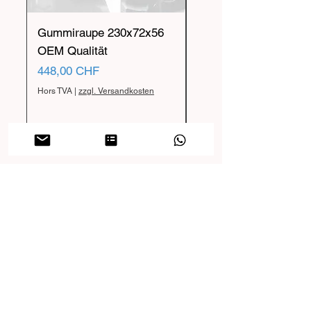
Gummiraupe 230x72x56
Gummiraupe 230x72x
OEM Qualität
OEM Qualität
Prix
Prix
448,00 CHF
455,00 CHF
Hors TVA
|
zzgl. Versandkosten
Hors TVA
FAQ
Accéder au centre d'aide