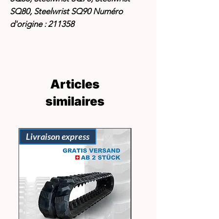
SQ80, Steelwrist SQ90 Numéro
d'origine :
211358
Articles
similaires
Livraison express
Livraison express