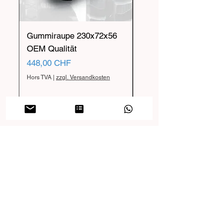
Gummiraupe 230x72x56
Gummiraupe 230x72x
OEM Qualität
OEM Qualität
Prix
Prix
448,00 CHF
455,00 CHF
Hors TVA
|
zzgl. Versandkosten
Hors TVA
FAQ
Accéder au centre d'aide