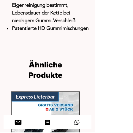
Eigenreinigung
bestimmt,
Lebensdauer der Kette bei
niedrigem Gummi-Verschleiß
Patentierte HD Gummimischungen
Ähnliche
Produkte
Express Lieferbar
Express Lieferbar