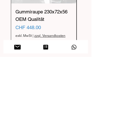
Gummiraupe 230x72x56
Gummiraupe 230x72x
OEM Qualität
OEM Qualität
Preis
Preis
CHF 448.00
CHF 455.00
exkl. MwSt
|
zzgl. Versandkosten
exkl. MwSt
FAQ / Häufigste Fragen
Zum Hilfe-Center