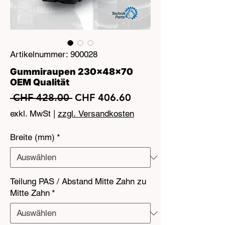
Artikelnummer: 900028
Gummiraupen 230x48x70
OEM Qualität
Standardpreis
Sale-
 CHF 428.00 
CHF 406.60
Preis
exkl. MwSt
|
zzgl. Versandkosten
Breite (mm)
*
Teilung PAS / Abstand Mitte Zahn zu
Mitte Zahn
*