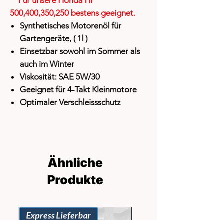
500,400,350,250 bestens geeignet.
Synthetisches Motorenöl für
Gartengeräte, ( 1l )
Einsetzbar sowohl im Sommer als
auch im Winter
Viskosität: SAE 5W/30
Geeignet für 4-Takt Kleinmotore
Optimaler Verschleissschutz
Ähnliche
Produkte
Express Lieferbar
Express Lieferbar