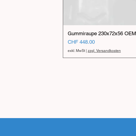
Gummiraupe 230x72x56 OEM 
Preis
CHF 448.00
exkl. MwSt
|
zzgl. Versandkosten