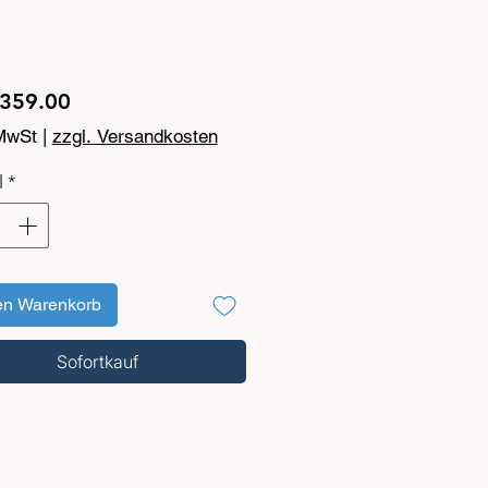
Preis
359.00
 MwSt
|
zzgl. Versandkosten
l
*
en Warenkorb
Sofortkauf