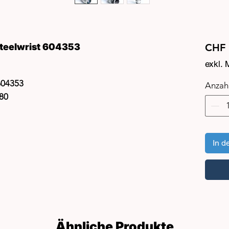
teelwrist 604353
CHF 
exkl.
 604353
Anzah
Q80
In d
Ähnliche Produkte