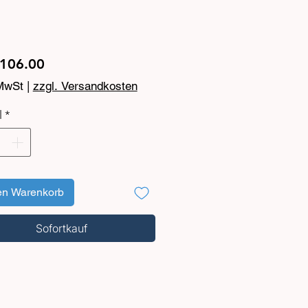
Preis
106.00
 MwSt
|
zzgl. Versandkosten
l
*
en Warenkorb
Sofortkauf