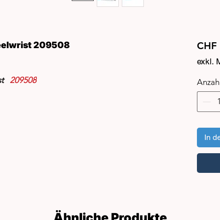
eelwrist 209508
CHF 
exkl.
ist
209508
Anzah
In d
Ähnliche Produkte